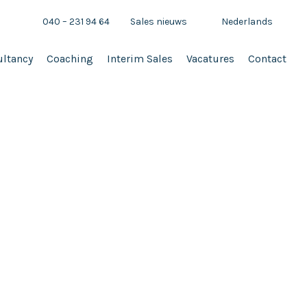
040 – 231 94 64
Sales nieuws
Nederlands
ltancy
Coaching
Interim Sales
Vacatures
Contact