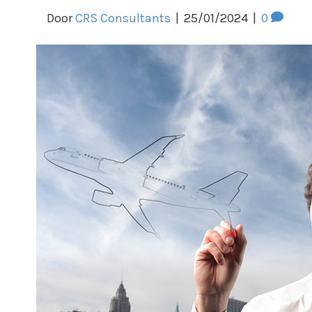
Door
CRS Consultants
|
25/01/2024
|
0