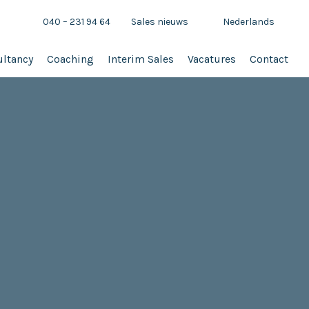
040 – 231 94 64
Sales nieuws
Nederlands
ltancy
Coaching
Interim Sales
Vacatures
Contact