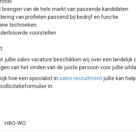
rofiel
t brengen van de hele markt van passende kandidaten
ring van profielen passend bij bedrijf en functie
view technieken
nderbouwde voorstellen
t.
or jullie sales vacature beschikken wij over een landelij
jgen van het vinden van de juiste persoon voor jullie uitd
ijk hoe een specialist in
sales recruitment
jullie kan hel
llicitatieformulier in.
n
HBO-WO