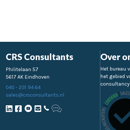
CRS Consultants
Over o
Het bureau v
Philitelaan 57
het gebied v
5617 AK Eindhoven
consultancy 
040 - 231 94 64
sales@crsconsultants.nl
facebook sales recruitment bureau
Chat