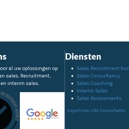
ns
Diensten
oor al uw oplossingen op
Sales Recruitment bu
an sales. Recruitment,
Sales Consultancy
en interim sales.
Sales Coaching
Interim Sales
Sales Assessments
Expertises CRS Consultants